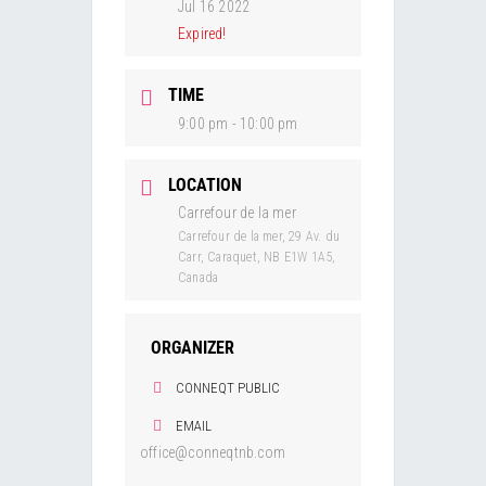
Jul 16 2022
Expired!
TIME
9:00 pm - 10:00 pm
LOCATION
Carrefour de la mer
Carrefour de la mer, 29 Av. du
Carr, Caraquet, NB E1W 1A5,
Canada
ORGANIZER
CONNEQT PUBLIC
EMAIL
office@conneqtnb.com