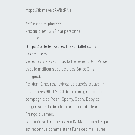
RESOURCES
Submit an Event
Donate
Collab
https://fb.me/e/cRefBcPNz
ABOUT
Volunteer
Health
***16 ans et plus***
Prix du billet : 38 $ par personne
CONTACT
Community
Learn
BILLETS
:
https://billetterieacces.tuxedobillet.com/
…/spectacles…
Opportunities
Education
Venez revivre avec nous la frénésie du Girl Power
avec le meilleur spectacle des Spice Girls
imaginable!
Pendant 2 heures, revivez les succès-souvenir
des années 90 et 2000 du célèbre girl group en
compagnie de Posh, Sporty, Scary, Baby et
Ginger, sous la direction artistique de Jean-
François James.
La soirée se terminera avec DJ Mademoizelle qui
est reconnue comme étant l’une des meilleures