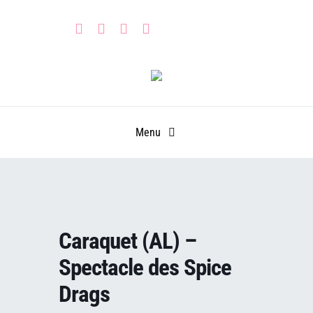
Skip
to
content
Menu
HOME
PARTNERS
Caraquet (AL) –
CALENDAR
Learn
Spectacle des Spice
GET INVOLVED
Leadership Portal
Events
Drags