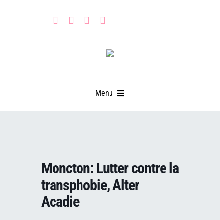
Skip
to
content
Menu
HOME
PARTNERS
Moncton: Lutter contre la
CALENDAR
Learn
transphobie, Alter
Acadie
GET INVOLVED
Leadership Portal
Events