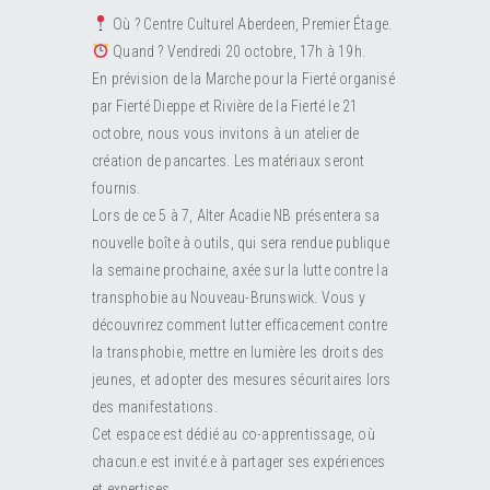
RESOURCES
Submit an Event
Donate
Collab
Où ? Centre Culturel Aberdeen, Premier Étage.
Quand ? Vendredi 20 octobre, 17h à 19h.
ABOUT
Volunteer
Health
En prévision de la Marche pour la Fierté organisé
par Fierté Dieppe et Rivière de la Fierté le 21
octobre, nous vous invitons à un atelier de
CONTACT
Community
Learn
création de pancartes. Les matériaux seront
fournis.
Opportunities
Education
Lors de ce 5 à 7, Alter Acadie NB présentera sa
nouvelle boîte à outils, qui sera rendue publique
la semaine prochaine, axée sur la lutte contre la
transphobie au Nouveau-Brunswick. Vous y
découvrirez comment lutter efficacement contre
la transphobie, mettre en lumière les droits des
jeunes, et adopter des mesures sécuritaires lors
des manifestations.
Cet espace est dédié au co-apprentissage, où
chacun.e est invité.e à partager ses expériences
et expertises.